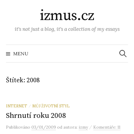
P
izmus.cz
ř
e
j
it's not just a blog, it's a collection of my essays
í
t
V
y
k
MENU
h
o
l
e
b
d
á
s
v
Štítek:
2008
á
a
n
í
h
u
INTERNET
MŮJ ŽIVOTNÍ STYL
/
w
Shrnutí roku 2008
e
b
/
Publikováno
03/01/2009
od autora:
izmy
Komentáře: 11
u