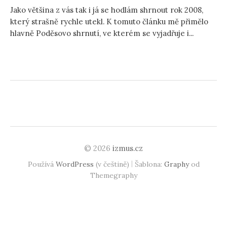
Jako většina z vás tak i já se hodlám shrnout rok 2008,
který strašně rychle utekl. K tomuto článku mě přimělo
hlavně Poděsovo shrnutí, ve kterém se vyjadřuje i...
© 2026
izmus.cz
|
Používá
WordPress
(v češtině)
Šablona:
Graphy
od
Themegraphy