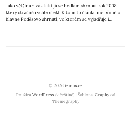
Jako většina z vás tak i já se hodlám shrnout rok 2008,
který strašně rychle utekl. K tomuto článku mě přimělo
hlavně Poděsovo shrnutí, ve kterém se vyjadřuje i...
© 2026
izmus.cz
|
Používá
WordPress
(v češtině)
Šablona:
Graphy
od
Themegraphy