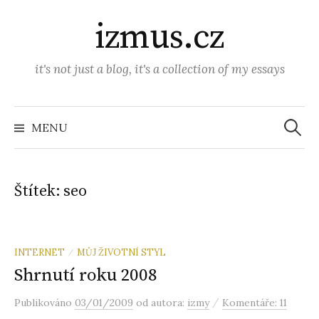
P
izmus.cz
ř
e
j
it's not just a blog, it's a collection of my essays
í
t
V
y
k
MENU
h
o
l
e
b
d
á
s
v
Štítek:
seo
á
a
n
í
h
u
INTERNET
MŮJ ŽIVOTNÍ STYL
/
w
Shrnutí roku 2008
e
b
/
Publikováno
03/01/2009
od autora:
izmy
Komentáře: 11
u