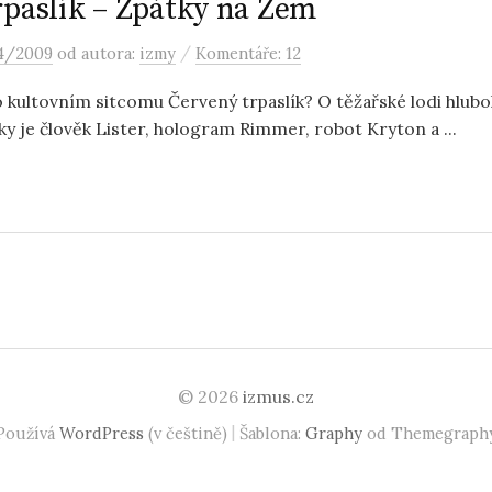
rpaslík – Zpátky na Zem
/
4/2009
od autora:
izmy
Komentáře: 12
o kultovním sitcomu Červený trpaslík? O těžařské lodi hlub
dky je člověk Lister, hologram Rimmer, robot Kryton a ...
© 2026
izmus.cz
|
Používá
WordPress
(v češtině)
Šablona:
Graphy
od Themegraph