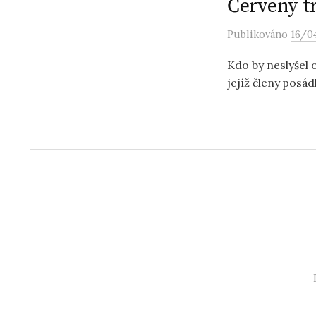
Červený t
u
Publikováno
16/0
Kdo by neslyšel 
jejíž členy posá